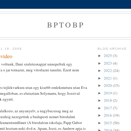
BPTOBP
L 19, 2008
BLOG ARCHIVE
evideo
2025
(3)
►
2023
(4)
►
n voltunk, Dani szuletesnapjat unnepeltuk egy
 o jar tornazni, meg vitorlazni tanulni. Ezert nem
2022
(24)
►
2021
(1)
►
2020
(15)
►
s tejlekvarkura utan egy kisebb emlekmutura utan Eva
2019
(1)
megalloban, es elutaztam Solymarra, hogy Jozsival
►
k egyutt.
2018
(2)
►
2017
(7)
►
talalkozo, az anyanyelv, a nagybacsisag meg az
2016
(19)
►
uideig nezegettuk a budapesti nemet birodalmi
dokumentumfilmet (A birodalom iskolaja, Papp Gabor
2015
(50)
►
mit hoztam neki dvd-n. Apam, Jozsi, es Andrew apja is
2014
(34)
►