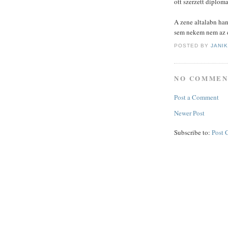
ott szerzett diplom
A zene altalabn han
sem nekem nem az e
POSTED BY
JANI
NO COMMEN
Post a Comment
Newer Post
Subscribe to:
Post 