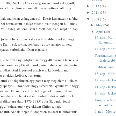
 Karinthy, Szekely Eva es meg sokan masokkal egyutt).
2013
(24)
►
uk a filmet, hosszan meselt, beszelgettunk. off blog.
2011
(33)
►
hal, padlizsan es hagyma sult. Kicsit kimenttunk a feher
2008
(46)
▼
hol barna szinu (a folyo vizebol valo) tengeri hullamok
May
(24)
►
m volt hideg, de senki sem furdott. Majd en, majd holnap.
April
(20)
▼
15. nap - Montr
 jottunk be autobusszal a yacht klubba, ahol mintegy
Kalamazoo
 Danit, sok rokon, sok barat, es sok amator szinesz
14. nap - Mont
njatszokorbol, ahol Dani is jatszik.
Toastmasters je
s, 2 hete van nyugdijban, mintegy 40 evesnek latszik. A
részleteseb
 ceremoniai egy kicsit masok, mint nalunk, mindenesetre
ujabb szilánko
 parodiak Dani fogorvosi praxisaval kapcsolatban,
13. nap - Mont
s enekles, kolbasz, hus, torta.
12. nap - Jacks
rrol volt fogalmam, egy paran meg meg elem alltak, es
y spanyolul kozoltek, hogy ismernek. Gyanus volt,hogy
11. nap - Jacks
k van. Persze ok a Jozsi felesegenek rokonai, dehat
10. nap - Jacks
k mindenkirol lehet valamit tudni. Erdekes volt ujra latni
Uruguay-i Morz
ai diktatura alatt (1973-1985) apja (Eduardo, jozsi
szilánkok
eggyilkolasa utan) gyerekkent Chilebe, majd
9. nap - Monte
ekult. Annak idejen Budapesten sokszor talalkoztunk