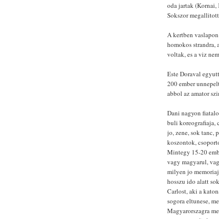
oda jartak (Kornai,
Sokszor megallitott
A kertben vaslapon 
homokos strandra, a
voltak, es a viz ne
Este Doraval egyutt
200 ember unnepelte
abbol az amator szi
Dani nagyon fiatalo
buli koreografiaja,
jo, zene, sok tanc,
koszontok, csoporto
Mintegy 15-20 embe
vagy magyarul, vag
milyen jo memoriaju
hosszu ido alatt so
Carlost, aki a katon
sogora eltunese, m
Magyarorszagra men