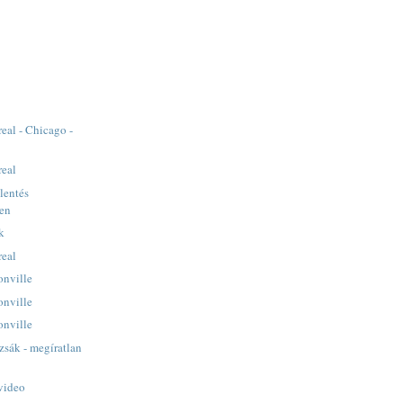
eal - Chicago -
real
lentés
ben
k
real
onville
onville
onville
sák - megíratlan
video