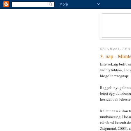
SATURDAY, APRI
3. nap - Mont
Este sokaig buliba
yachtklubban, ahova
blogoltam tegnap.
Reggeli nyugalom e
letett egy autobusz
hosszabban lehesse
Kellett ez a kulon 
unokaocsseg. Hossz
iskolarol keszult 
Zsigmond, 2003), a