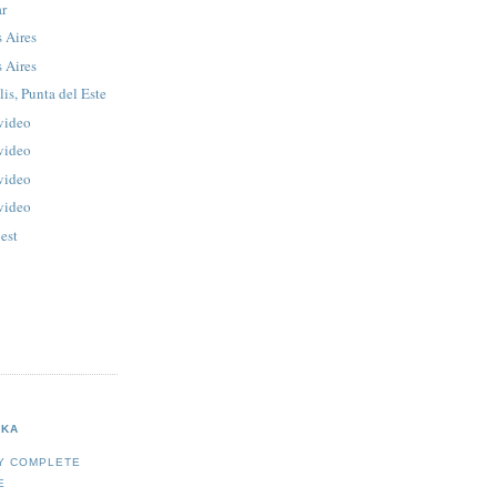
ar
s Aires
s Aires
lis, Punta del Este
video
video
video
video
pest
IKA
Y COMPLETE
E