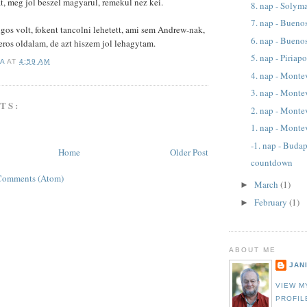
at, meg jol beszel magyarul, remekul nez kei.
8. nap - Solym
7. nap - Bueno
gos volt, fokent tancolni lehetett, ami sem Andrew-nak,
6. nap - Bueno
ros oldalam, de azt hiszem jol lehagytam.
5. nap - Piriapo
KA
AT
4:59 AM
4. nap - Monte
3. nap - Monte
TS:
2. nap - Monte
1. nap - Monte
-1. nap - Buda
Home
Older Post
countdown
Comments (Atom)
March
(1)
►
February
(1)
►
ABOUT ME
JAN
VIEW M
PROFIL